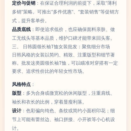
定价与促销
：在保证合理利润的前提下，采取“薄利
多销”策略。可推出“多件优惠”、“套装销售”等促销方
式，提升客单价。
品质底线
：即使追求低价，也应确保面料亲肤、做
工无线头等基本品质，维护口碑才能带来回头客。
三、 日韩圆领长袖T恤女装批发：聚焦细分市场
日韩风格的女装以简约、精致、注重版型和细节著
称。批发这类圆领长袖T恤，可以瞄准对穿搭有一定
要求、追求性价比的年轻女性市场。
风格特点
：
版型
：多为合身或微宽松的休闲版型，注重肩线、
袖长和衣长的比例，穿着显瘦利落。
设计
：色彩偏向纯色、条纹或简约小面积印花；细
节上可能有蕾丝边、袖口拼接、小开衩等小心机设
计。