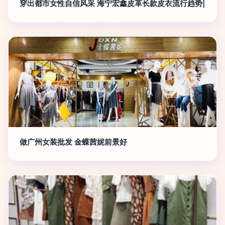
穿出都市女性自信风采 海宁宏鑫皮革长款皮衣流行趋势|
做广州女装批发 金蝶茜妮前景好